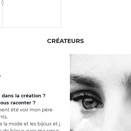
CRÉATEURS
.
 dans la création ?
ous raconter ?
ment été voir mon père
nts.
 la mode et les bijoux et j
ue de bijoux avec ma sœur