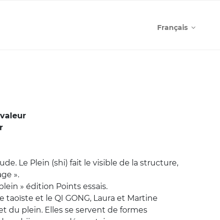
Français
 valeur
r
ude. Le Plein (shi) fait le visible de la structure,
age ».
lein » édition Points essais.
ie taoïste et le QI GONG, Laura et Martine
et du plein. Elles se servent de formes