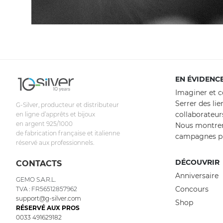
EN ÉVIDENC
Imaginer et c
Serrer des lie
G-Silver, producteur et distributeur
collaborateur
en ligne d’apprêts et bijoux
en argent 925/1000
Nous montrer
de fabrication française et italienne
campagnes pu
réservé aux professionnels.
DÉCOUVRIR
CONTACTS
Anniversaire
GEMO S.A.R.L.
Concours
TVA : FR56512857962
support@g-silver.com
Shop
RÉSERVÉ AUX PROS
0033 491629182