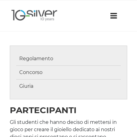
Skip
to
content
Regolamento
Concorso
Giuria
PARTECIPANTI
Gli studenti che hanno deciso di mettersi in
gioco per creare il gioiello dedicato ai nostri
dieci anni si presentano e si raccontano.