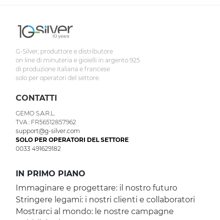
G-Silver, produttore e distributore
on line di minuteria e gioielli in argento 925
di produzione italiana e francese
solo per operatori del settore.
CONTATTI
GEMO S.A.R.L.
TVA : FR56512857962
support@g-silver.com
SOLO PER OPERATORI DEL SETTORE
0033 491629182
IN PRIMO PIANO
Immaginare e progettare: il nostro futuro
Stringere legami: i nostri clienti e collaboratori
Mostrarci al mondo: le nostre campagne